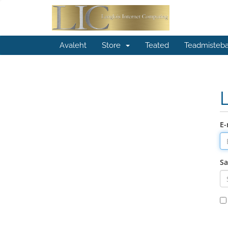
Avaleht
Store
Teated
Teadmisteb
E-
Sa