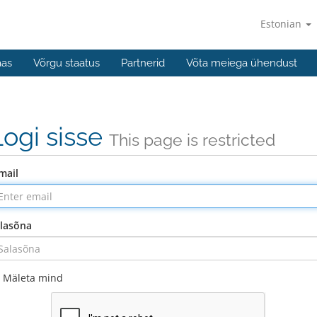
Estonian
aas
Võrgu staatus
Partnerid
Võta meiega ühendust
Logi sisse
This page is restricted
mail
lasõna
Mäleta mind