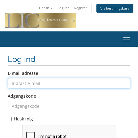
Dansk
Log ind
Register
Vis bestillingskurv
Toggl
navig
Log ind
E-mail adresse
Adgangskode
Husk mig