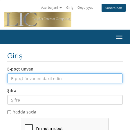
Azerbaijani
Giriş
Qeydiyyat
Səbətə bax
Naviq
keçid
Giriş
E-poçt ünvanı
Şifrə
Yadda saxla