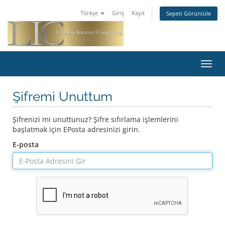
Türkçe
Giriş
Kayıt
Sepeti Görüntüle
Toggl
navig
Şifremi Unuttum
Şifrenizi mi unuttunuz? Şifre sıfırlama işlemlerini
başlatmak için EPosta adresinizi girin.
E-posta