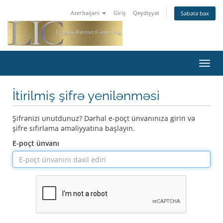
Azerbaijani
Giriş
Qeydiyyat
Səbətə bax
Naviq
keçid
İtirilmiş şifrə yenilənməsi
Şifrənizi unutdunuz? Dərhal e-poçt ünvanınıza girin və
şifre sıfırlama əməliyyatına başlayın.
E-poçt ünvanı