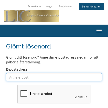
Svenska
Logga in
Registrera
Se kundvagnen
Toggl
navig
Glömt lösenord
Glömt ditt lösenord? Ange din e-postadress nedan för att
påbörja återställning.
E-postadress