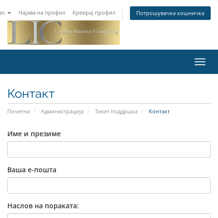
an
Најава на профил
Креирај профил
Потрошувачка кошничка
Toggl
navig
Контакт
Почетна
Администрација
Тикет поддршка
Контакт
Име и презиме
Ваша е-пошта
Наслов на пораката: