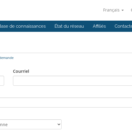
Français
Base de connaissances
État du réseau
Affiliés
Contact
 demande
Courriel