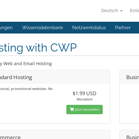
Deutsch
Ein
ungen
Wissensdatenbank
Netzwerkstatus
Partner
sting with CWP
 Web and Email Hosting
ndard Hosting
Busin
sonal, promotional websites. No
$1.99 USD
Monatlich
Jetzt bestellen
ommerce
Busi