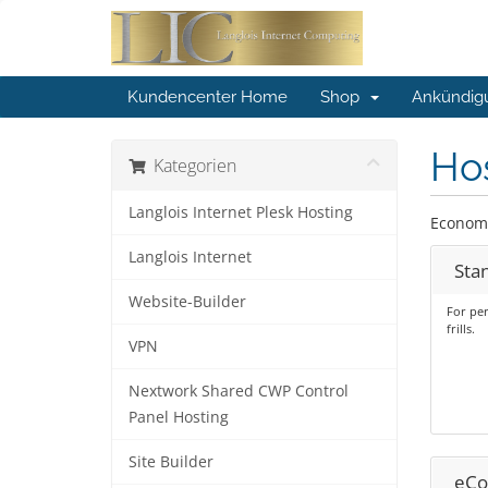
Kundencenter Home
Shop
Ankündig
Ho
Kategorien
Langlois Internet Plesk Hosting
Economy
Langlois Internet
Sta
Website-Builder
For per
frills.
VPN
Nextwork Shared CWP Control
Panel Hosting
Site Builder
eC