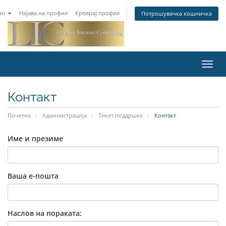
an
Најава на профил
Креирај профил
Потрошувачка кошничка
Toggl
navig
Контакт
Почетна
Администрација
Тикет поддршка
Контакт
Име и презиме
Ваша е-пошта
Наслов на пораката: