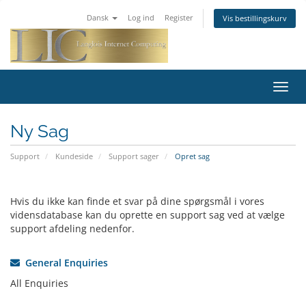
Dansk
Log ind
Register
Vis bestillingskurv
Toggl
navig
Ny Sag
Support
Kundeside
Support sager
Opret sag
Hvis du ikke kan finde et svar på dine spørgsmål i vores
vidensdatabase kan du oprette en support sag ved at vælge
support afdeling nedenfor.
General Enquiries
All Enquiries