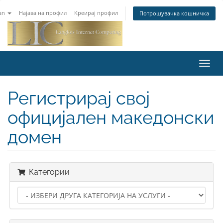
an
Најава на профил
Креирај профил
Потрошувачка кошничка
Toggl
navig
Регистрирај свој
официјален македонски
домен
Категории