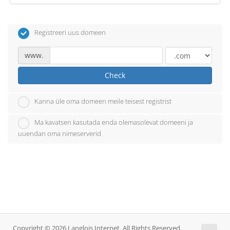
Registreeri uus domeen
www.
Check
Kanna üle oma domeen meile teisest registrist
Ma kavatsen kasutada enda olemasolevat domeeni ja
uuendan oma nimeserverid
Copyright © 2026 Langlois Internet. All Rights Reserved.