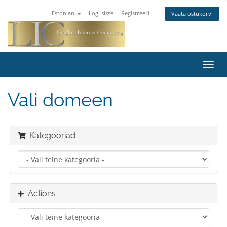
Estonian
Logi sisse
Registreeri
Vaata ostukorvi
Toggl
navig
Vali domeen
Kategooriad
Actions