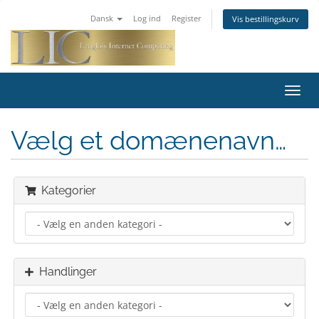
Dansk
Log ind
Register
Vis bestillingskurv
Toggl
navig
Vælg et domænenavn…
Kategorier
Handlinger